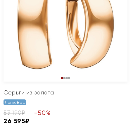
Серьги из золота
ЛегкоВес
-
50
%
53 190
₽
26 595
₽