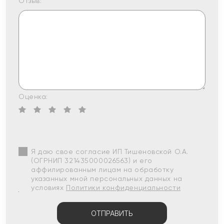
Отзыв:
Оценка:
Я даю свое согласие ИП Тишеновской О.А.
(ОГРНИП 321435000026563) и его
аффилированным лицам на обработку
указанных мной персональных данных на
условиях
Политики конфиденциальности
ОТПРАВИТЬ