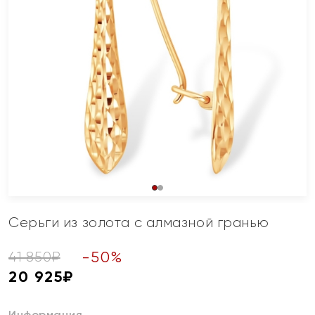
Серьги из золота с алмазной гранью
-
50
%
41 850
₽
20 925
₽
Информация