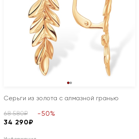
Серьги из золота с алмазной гранью
-
50
%
68 580
₽
34 290
₽
Информация