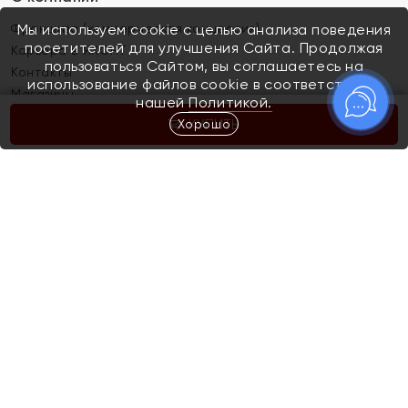
Франшиза (коммерческая концессия)
Мы используем cookie с целью анализа поведения
посетителей для улучшения Сайта. Продолжая
Карьера в ЯХОНТ
пользоваться Сайтом, вы соглашаетесь на
Контакты
использование файлов cookie в соответствии с
Магазины
нашей
Политикой.
Хорошо
КУПИТЬ
Покупателям
Как определить размер украшения
Киров
Акции
Магазины
Скупка и обмен золота
Отзывы
Электронный подарочный сертификат
Помолвка и свадьба
Правила пользования Электронным
Каталог
подарочным сертификатом «Яхонт»
Новинки
Доставка и оплата
Акции
Скупка и обмен золота
Доставка и оплата