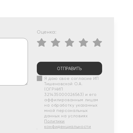
Оценка:
ОТПРАВИТЬ
Я даю свое согласие ИП
Тишеновской О.А.
(ОГРНИП
321435000026563) и его
аффилированным лицам
на обработку указанных
мной персональных
данных на условиях
Политики
конфиденциальности