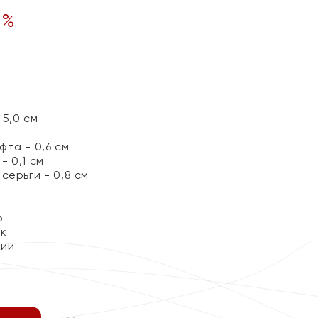
0
%
5,0 см
та - 0,6 см
 0,1 см
серьги - 0,8 см
5
ок
кий