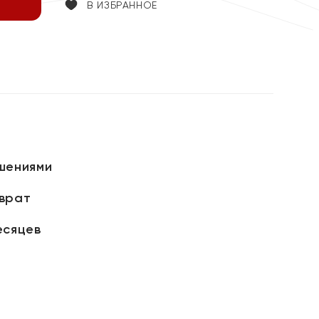
В ИЗБРАННОЕ
шениями
зврат
есяцев