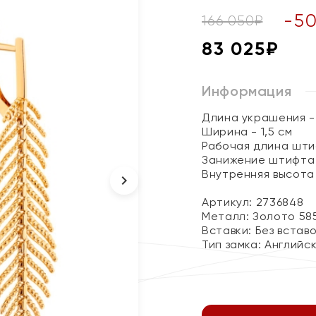
-
5
166 050
₽
83 025
₽
Информация
Длина украшения - 
Ширина - 1,5 см
Рабочая длина штиф
Занижение штифта -
Внутренняя высота 
Артикул: 2736848
Металл:
Золото 58
Вставки:
Без встав
Тип замка:
Английс