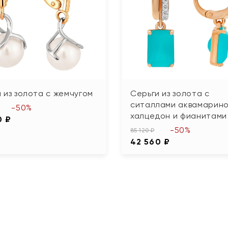
 из золота с жемчугом
Серьги из золота с
ситаллами аквамарин
-50%
халцедон и фианитами
0 ₽
-50%
85 120 ₽
42 560 ₽