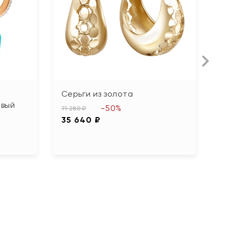
Серьги из золота
С
овый
б
-50%
71 280 ₽
35 640 ₽
69
3