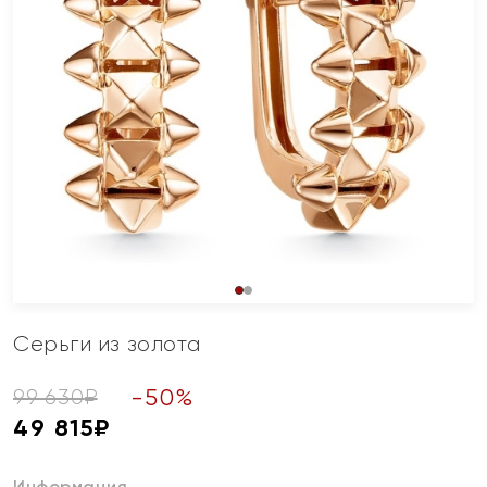
Серьги из золота
-
50
%
99 630
₽
49 815
₽
Информация