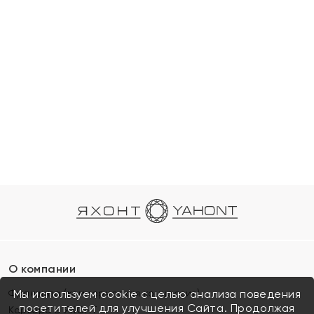
О компании
Франшиза (коммерческая концессия)
Мы используем cookie с целью анализа поведения
посетителей для улучшения Сайта. Продолжая
Карьера в ЯХОНТ