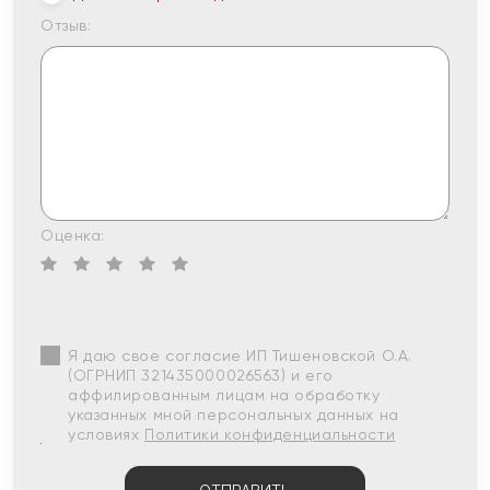
Отзыв:
Оценка:
Я даю свое согласие ИП Тишеновской О.А.
(ОГРНИП 321435000026563) и его
аффилированным лицам на обработку
указанных мной персональных данных на
условиях
Политики конфиденциальности