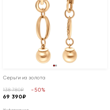
Серьги из золота
-
50
%
138 780
₽
69 390
₽
Информация