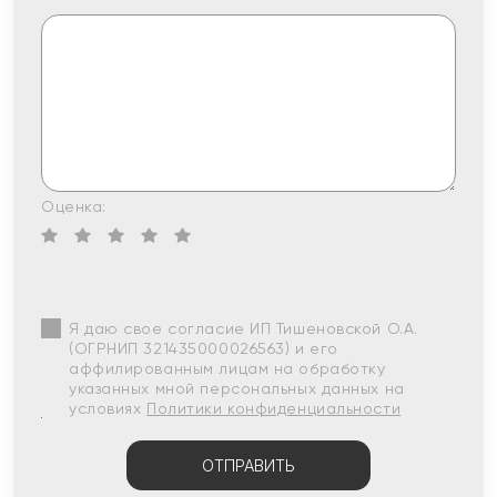
Оценка:
Я даю свое согласие ИП Тишеновской О.А.
(ОГРНИП 321435000026563) и его
аффилированным лицам на обработку
указанных мной персональных данных на
условиях
Политики конфиденциальности
ОТПРАВИТЬ