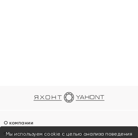
О компании
Франшиза (коммерческая концессия)
Мы используем cookie с целью анализа поведения