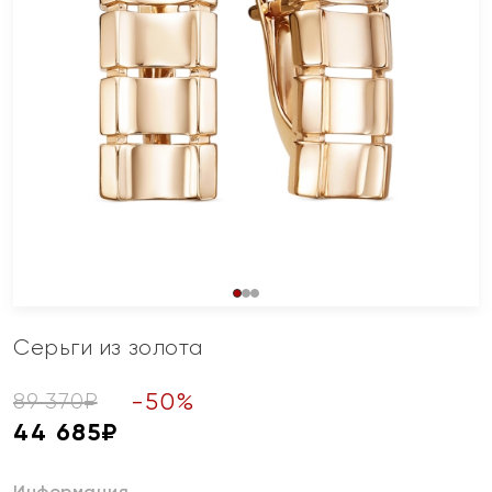
Серьги из золота
-
50
%
89 370
₽
44 685
₽
Информация