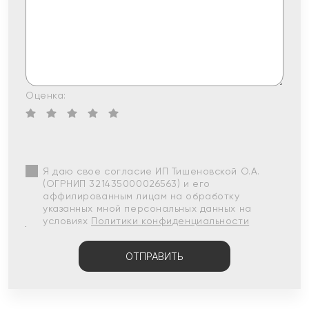
Оценка:
Я даю свое согласие ИП Тишеновской О.А.
(ОГРНИП 321435000026563) и его
аффилированным лицам на обработку
указанных мной персональных данных на
условиях
Политики конфиденциальности
ОТПРАВИТЬ