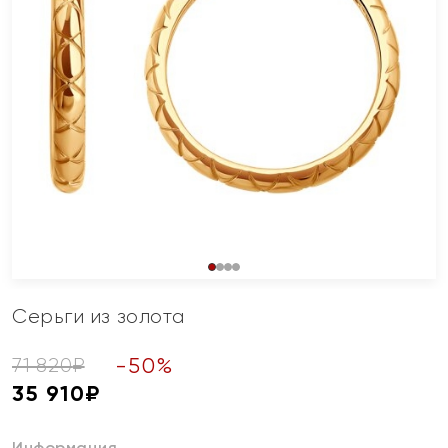
Серьги из золота
-
50
%
71 820
₽
35 910
₽
Информация