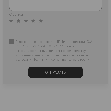
Оценка:
Я даю свое согласие ИП Тишеновской О.А.
(ОГРНИП 321435000026563) и его
аффилированным лицам на обработку
указанных мной персональных данных на
условиях
Политики конфиденциальности
ОТПРАВИТЬ