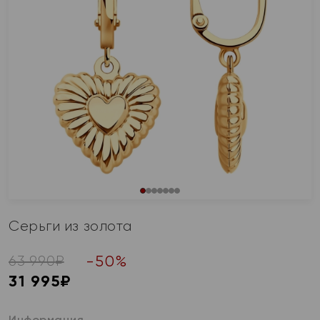
Серьги из золота
-
50
%
63 990
₽
31 995
₽
Информация