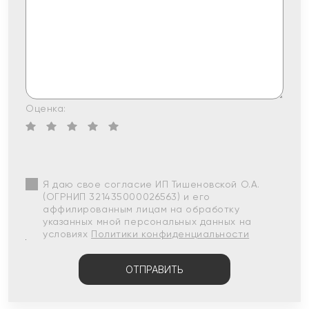
Оценка:
Я даю свое согласие ИП Тишеновской О.А.
(ОГРНИП 321435000026563) и его
аффилированным лицам на обработку
указанных мной персональных данных на
условиях
Политики конфиденциальности
ОТПРАВИТЬ