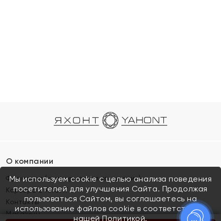
О компании
Франшиза (коммерческая концессия)
Мы используем cookie с целью анализа поведения
посетителей для улучшения Сайта. Продолжая
Карьера в ЯХОНТ
пользоваться Сайтом, вы соглашаетесь на
Контакты
использование файлов cookie в соответствии с
Магазины
нашей
Политикой.