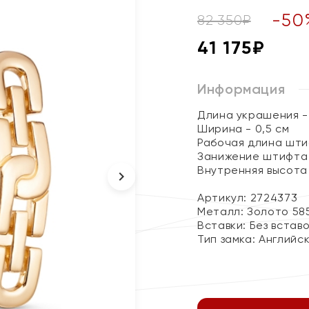
-
50
82 350
₽
41 175
₽
Информация
Длина украшения - 
Ширина - 0,5 см
Рабочая длина штиф
Занижение штифта -
Внутренняя высота 
Артикул: 2724373
Металл:
Золото 58
Вставки:
Без встав
Тип замка:
Английс