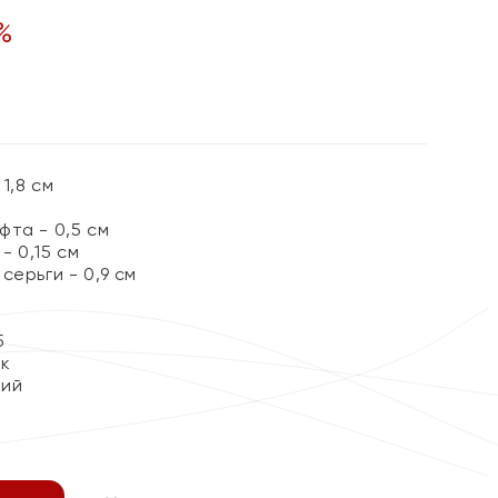
%
1,8 см
та - 0,5 см
 0,15 см
серьги - 0,9 см
5
ок
кий