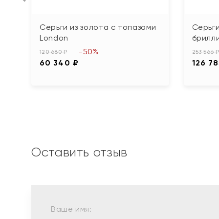
Серьги из золота с топазами
Серьги
London
брилл
-50%
120 680 ₽
253 566 
60 340 ₽
126 78
Оставить отзыв
Ваше имя: