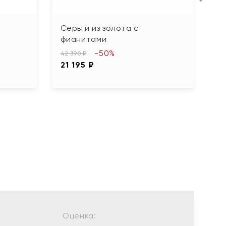
Серьги из золота с
С
фианитами
б
г
-50%
42 390 ₽
21 195 ₽
24
1
Оценка: