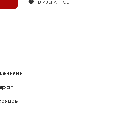
В ИЗБРАННОЕ
шениями
зврат
есяцев