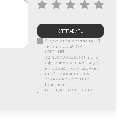
ОТПРАВИТЬ
Я даю свое согласие ИП
Тишеновской О.А.
(ОГРНИП
321435000026563) и его
аффилированным лицам
на обработку указанных
мной персональных
данных на условиях
Политики
конфиденциальности