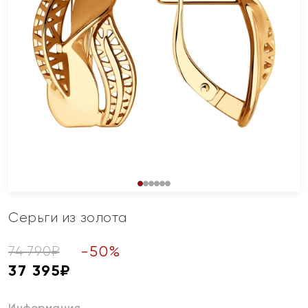
Серьги из золота
-
50
%
74 790
₽
37 395
₽
Информация