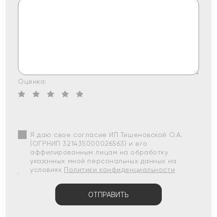
Оценка:
Я даю свое согласие ИП Тишеновской О.А.
(ОГРНИП 321435000026563) и его
аффилированным лицам на обработку
указанных мной персональных данных на
условиях
Политики конфиденциальности
ОТПРАВИТЬ