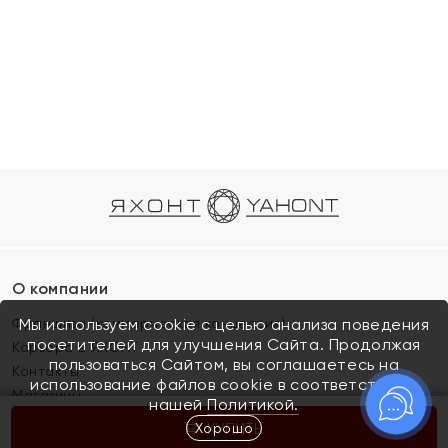
О компании
Франшиза (коммерческая концессия)
Мы используем cookie с целью анализа поведения
посетителей для улучшения Сайта. Продолжая
Карьера в ЯХОНТ
пользоваться Сайтом, вы соглашаетесь на
Контакты
использование файлов cookie в соответствии с
Магазины
нашей
Политикой.
Хорошо
КУПИТЬ
Покупателям