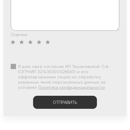
Оценка:
Я даю свое согласие ИП Тишеновской О.А.
(ОГРНИП 321435000026563) и его
аффилированным лицам на обработку
указанных мной персональных данных на
условиях
Политики конфиденциальности
ОТПРАВИТЬ