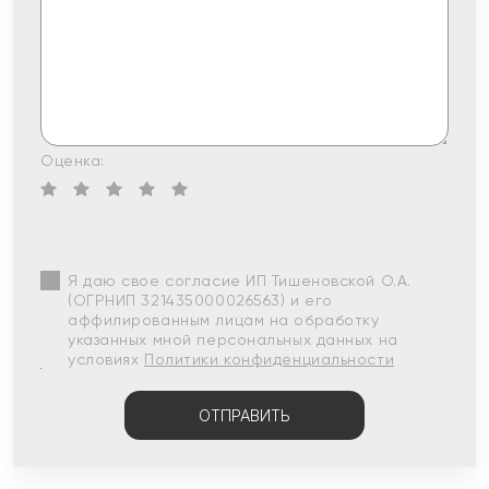
Оценка:
Я даю свое согласие ИП Тишеновской О.А.
(ОГРНИП 321435000026563) и его
аффилированным лицам на обработку
указанных мной персональных данных на
условиях
Политики конфиденциальности
ОТПРАВИТЬ