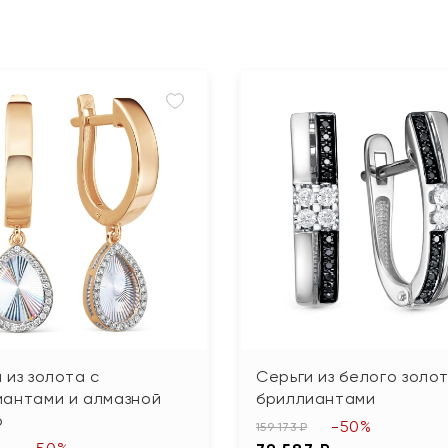
 из золота с
Серьги из белого золот
иантами и алмазной
бриллиантами
ю
-50%
159 173 ₽