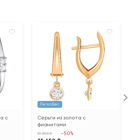
ЛегкоВес
а с
Серьги из золота с
С
фианитами
ф
-50%
51 300 ₽
32