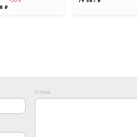
-50%
79 587 ₽
8 ₽
Отзыв: