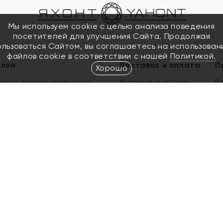
Мы используем cookie с целью анализа поведения
посетителей для улучшения Сайта. Продолжая
ользоваться Сайтом, вы соглашаетесь на использован
файлов cookie в соответствии с нашей
Политикой.
елям
Доставка и оплата
П
Хорошо
елить размер украшения
Доставка и оплата
П
п
обмен золота
ый подарочный сертификат
ользования Электронным
м сертификатом «Яхонт»