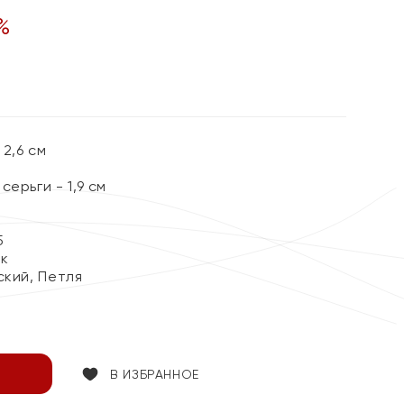
%
2,6 см
ерьги - 1,9 см
5
ок
ский, Петля
В ИЗБРАННОЕ