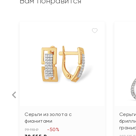
Вам понравится
Серьги из золота с
Серьги
фианитами
брилл
грань
-50%
79 110 ₽