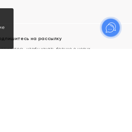
ие
одпишитесь на рассылку
одпишитесь, чтобы узнать больше о новых
оступлениях, новостях и спецпредложениях Яхонт!
Я даю свое согласие ИП Тишеновской О.А.
(ОГРНИП 321435000026563) и его
аффилированным лицам на обработку указанных
мной персональных данных на условиях
Политики