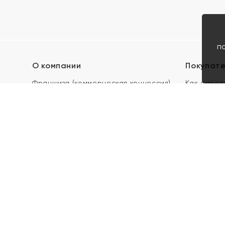
п
О компании
Покупат
Франшиза (коммерческая концессия)
Как опред
Карьера в ЯХОНТ
Акции
Контакты
Скупка и 
Магазины
Отзывы
Электронн
Правила п
подарочны