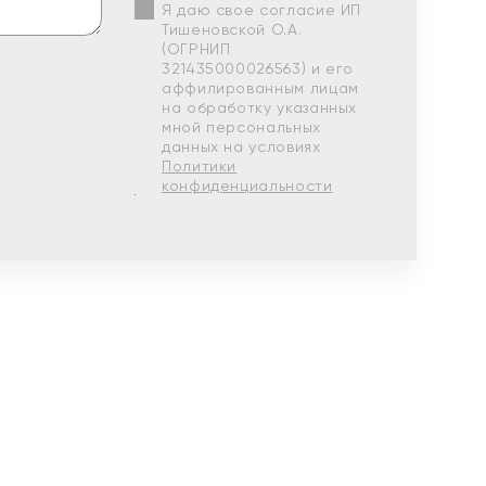
Я даю свое согласие ИП
Тишеновской О.А.
(ОГРНИП
321435000026563) и его
аффилированным лицам
на обработку указанных
мной персональных
данных на условиях
Политики
конфиденциальности