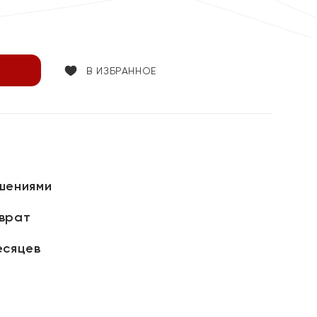
В ИЗБРАННОЕ
шениями
зврат
есяцев