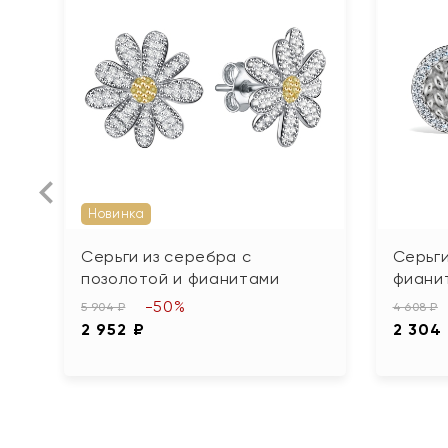
Новинка
Серьги из серебра с
Серьги
позолотой и фианитами
фиани
-50%
5 904 ₽
4 608 ₽
2 952 ₽
2 304