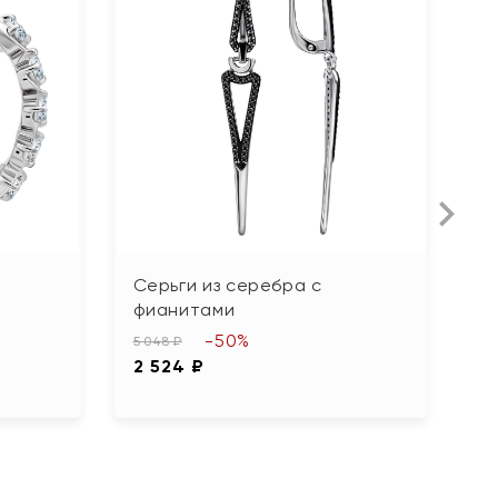
Серьги из серебра с
С
фианитами
ф
-50%
5 048 ₽
4 
2 524 ₽
2