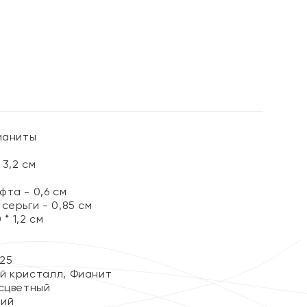
%
ианиты
3,2 см
та - 0,6 см
серьги - 0,85 см
 * 1,2 см
25
й кристалл, Фианит
сцветный
кий