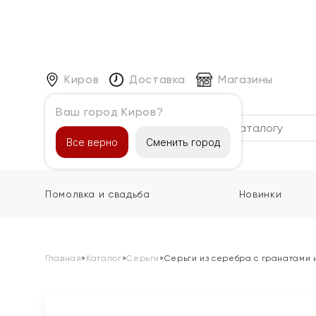
Киров
Доставка
Магазины
Ваш город Киров?
Каталог
Все верно
Сменить город
Помолвка и свадьба
Новинки
Главная
»
Каталог
»
Серьги
»
Серьги из серебра с гранатами 