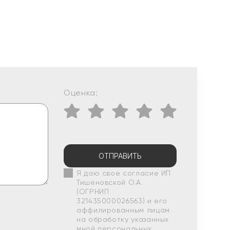
Оценка:
ОТПРАВИТЬ
Я даю свое согласие ИП
Тишеновской О.А.
(ОГРНИП
321435000026563) и его
аффилированным лицам
на обработку указанных
мной персональных