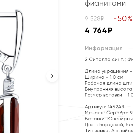
фианитами
-
50
9 528
₽
4 764
₽
Информация
2 Ситалла синт.; Ф
Длина украшения - 
Ширина - 1,0 см
Рабочая длина штиф
Внутренняя высота 
Размер вставки - 1,0
Артикул: 145248
Металл:
Серебро 9
Вставки:
Ювелирны
Цвет:
Бордовый, Бе
Тип замка:
Английс