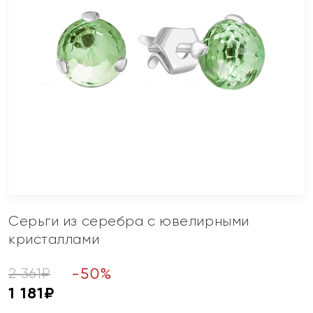
Серьги из серебра с ювелирными
кристаллами
-
50
%
2 361
₽
1 181
₽