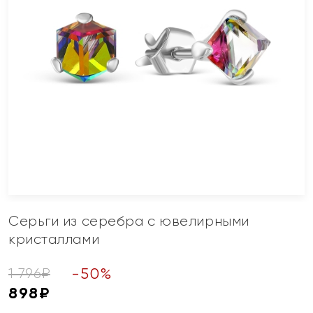
Серьги из серебра с ювелирными
кристаллами
-
50
%
1 796
₽
898
₽