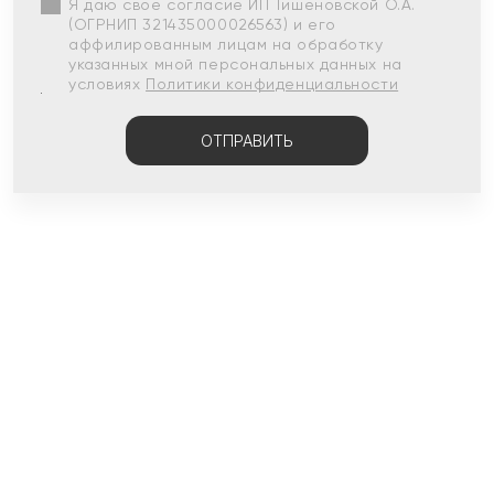
Я даю свое согласие ИП Тишеновской О.А.
(ОГРНИП 321435000026563) и его
аффилированным лицам на обработку
указанных мной персональных данных на
условиях
Политики конфиденциальности
ОТПРАВИТЬ