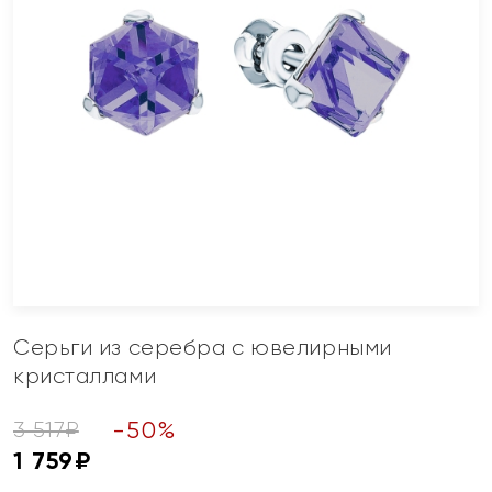
Серьги из серебра с ювелирными
кристаллами
-
50
%
3 517
₽
1 759
₽