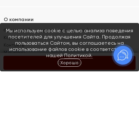
О компании
Франшиза (коммерческая концессия)
Мы используем cookie с целью анализа поведения
посетителей для улучшения Сайта. Продолжая
Карьера в ЯХОНТ
пользоваться Сайтом, вы соглашаетесь на
Контакты
использование файлов cookie в соответствии с
Магазины
нашей
Политикой.
Хорошо
КУПИТЬ
Покупателям
Как определить размер украшения
Киров
Акции
Магазины
Скупка и обмен золота
Отзывы
Электронный подарочный сертификат
Помолвка и свадьба
Правила пользования Электронным
Каталог
подарочным сертификатом «Яхонт»
Новинки
Доставка и оплата
Акции