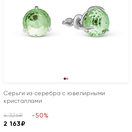
Серьги из серебра с ювелирными
кристаллами
-
50
%
4 326
₽
2 163
₽