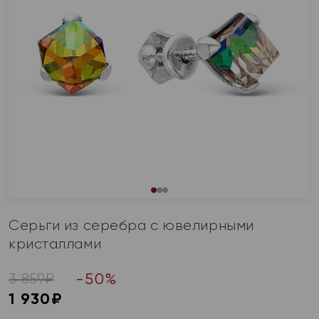
Серьги из серебра с ювелирными
кристаллами
-
50
%
3 859
₽
1 930
₽