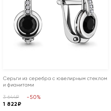
Серьги из серебра с ювелирным стеклом
и фианитами
-
50
%
3 644
₽
1 822
₽