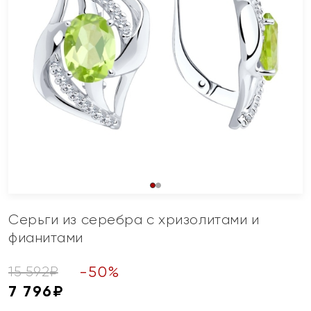
Серьги из серебра с хризолитами и
фианитами
-
50
%
15 592
₽
7 796
₽