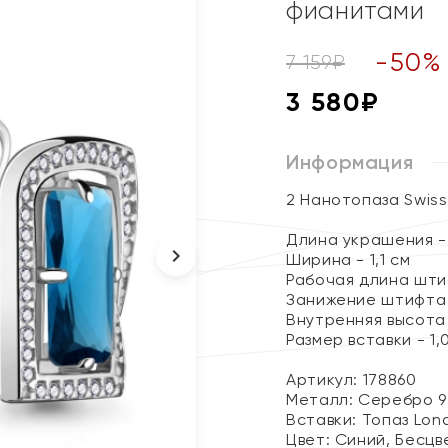
фианитами
-
50
%
7 159
₽
3 580
₽
Информация
2 Нанотопаза Swiss
Длина украшения - 
Ширина - 1,1 см
Рабочая длина штиф
Занижение штифта 
Внутренняя высота 
Размер вставки - 1,0
Артикул: 178860
Металл:
Серебро 9
Вставки:
Топаз Lon
Цвет:
Синий, Бесцв