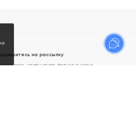
ие
одпишитесь на рассылку
одпишитесь, чтобы узнать больше о новых
оступлениях, новостях и спецпредложениях Яхонт!
Я даю свое согласие ИП Тишеновской О.А.