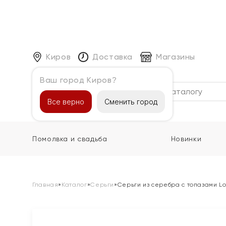
Киров
Доставка
Магазины
Ваш город Киров?
Каталог
Все верно
Сменить город
Помолвка и свадьба
Новинки
Главная
»
Каталог
»
Серьги
»
Серьги из серебра с топазами L