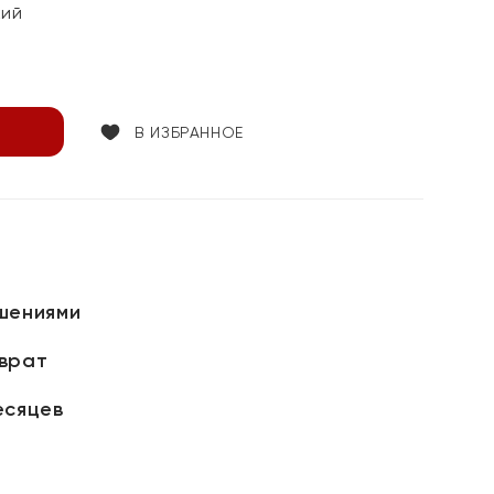
кий
В ИЗБРАННОЕ
шениями
зврат
есяцев