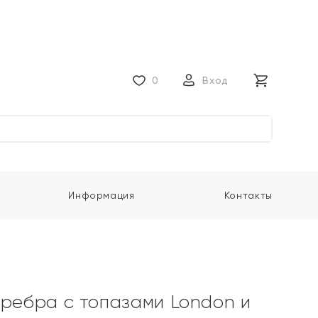
0
Вход
Информация
Контакты
еребра с топазами London и