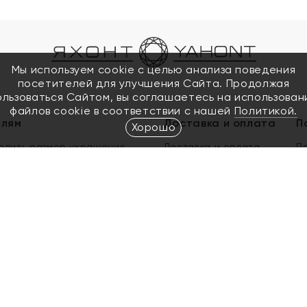
Мы используем cookie с целью анализа поведения
посетителей для улучшения Сайта. Продолжая
ользоваться Сайтом, вы соглашаетесь на использован
файлов cookie в соответствии с нашей
Политикой.
елям
Доставка и оплата
П
Хорошо
елить размер украшения
Доставка и оплата
П
п
обмен золота
ый подарочный сертификат
ользования Электронным
м сертификатом «Яхонт»