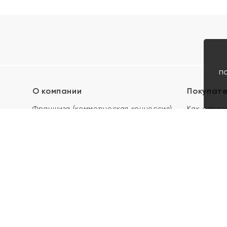
п
О компании
Покупат
Франшиза (коммерческая концессия)
Как опред
Карьера в ЯХОНТ
Акции
Контакты
Скупка и 
Магазины
Отзывы
Электронн
Правила п
подарочны