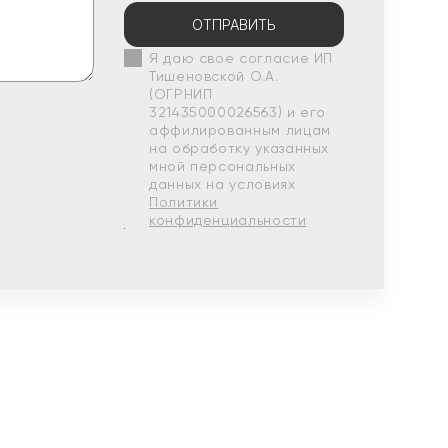
ОТПРАВИТЬ
Я даю свое согласие ИП
Тишеновской О.А.
(ОГРНИП
321435000026563) и его
аффилированным лицам
на обработку указанных
мной персональных
данных на условиях
Политики
конфиденциальности