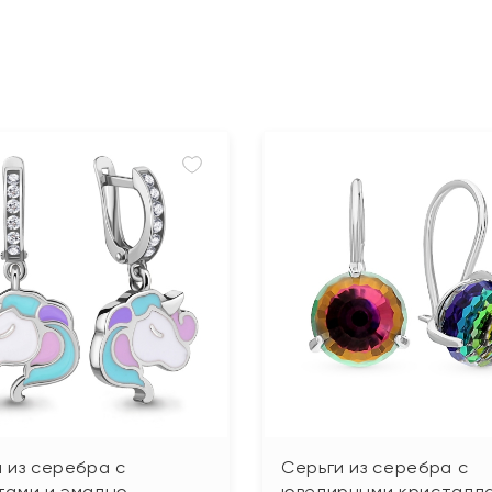
 из серебра с
Серьги из серебра с
тами и эмалью
ювелирными кристалл