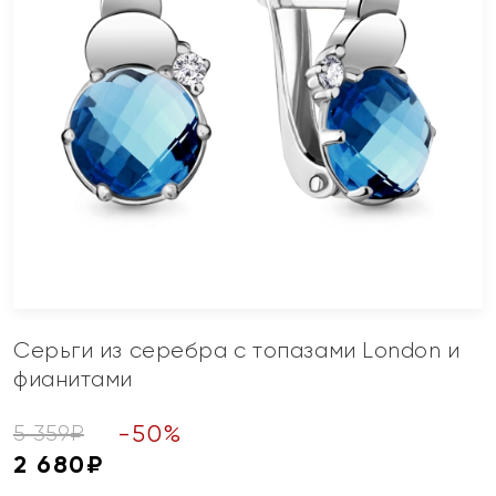
Серьги из серебра с топазами London и
фианитами
-
50
%
5 359
₽
2 680
₽