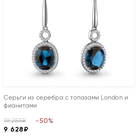
Серьги из серебра с топазами London и
фианитами
-
50
%
19 255
₽
9 628
₽