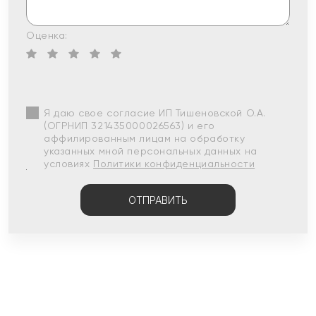
Оценка:
Я даю свое согласие ИП Тишеновской О.А.
(ОГРНИП 321435000026563) и его
аффилированным лицам на обработку
указанных мной персональных данных на
условиях
Политики конфиденциальности
ОТПРАВИТЬ