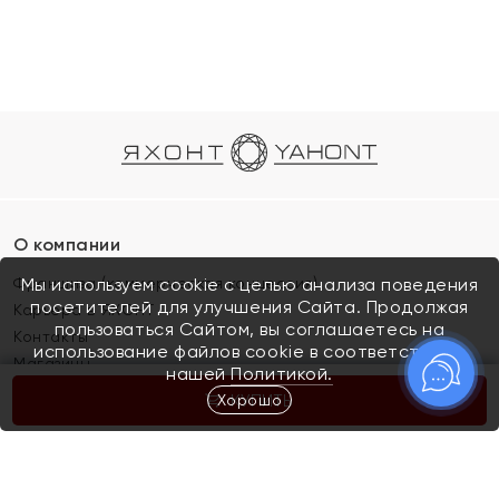
О компании
Франшиза (коммерческая концессия)
Мы используем cookie с целью анализа поведения
посетителей для улучшения Сайта. Продолжая
Карьера в ЯХОНТ
пользоваться Сайтом, вы соглашаетесь на
Контакты
использование файлов cookie в соответствии с
Магазины
нашей
Политикой.
Хорошо
КУПИТЬ
Покупателям
Как определить размер украшения
Киров
Акции