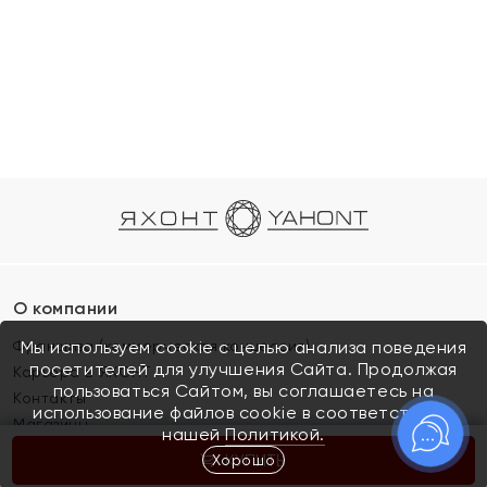
О компании
Франшиза (коммерческая концессия)
Мы используем cookie с целью анализа поведения
посетителей для улучшения Сайта. Продолжая
Карьера в ЯХОНТ
пользоваться Сайтом, вы соглашаетесь на
Контакты
использование файлов cookie в соответствии с
Магазины
нашей
Политикой.
Хорошо
КУПИТЬ
Покупателям