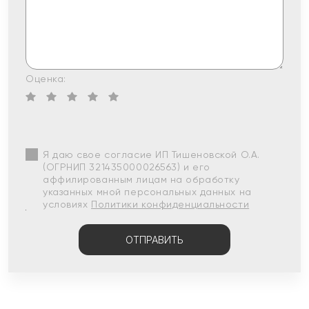
Оценка:
Я даю свое согласие ИП Тишеновской О.А.
(ОГРНИП 321435000026563) и его
аффилированным лицам на обработку
указанных мной персональных данных на
условиях
Политики конфиденциальности
ОТПРАВИТЬ