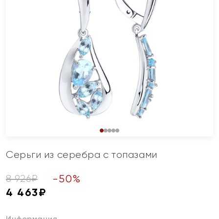
Серьги из серебра с топазами
-
50
%
8 926
₽
4 463
₽
Информация