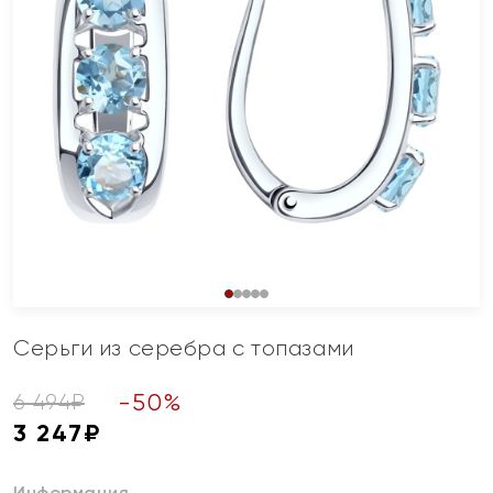
Серьги из серебра с топазами
-
50
%
6 494
₽
3 247
₽
Информация