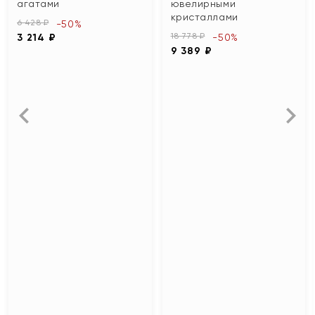
агатами
ювелирными
кристаллами
6 428 ₽
-50%
18 778 ₽
3 214 ₽
-50%
9 389 ₽