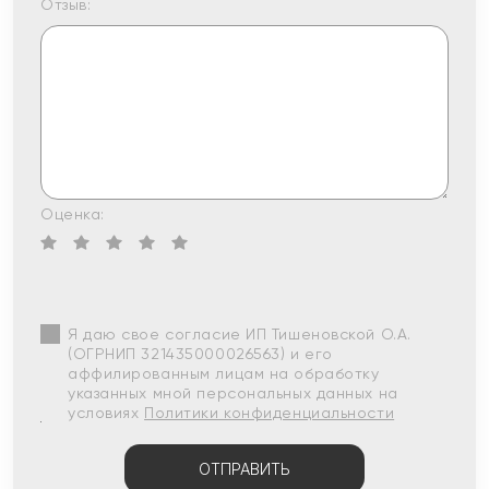
Отзыв:
Оценка:
Я даю свое согласие ИП Тишеновской О.А.
(ОГРНИП 321435000026563) и его
аффилированным лицам на обработку
указанных мной персональных данных на
условиях
Политики конфиденциальности
ОТПРАВИТЬ