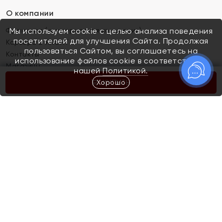
О компании
Франшиза (коммерческая концессия)
Мы используем cookie с целью анализа поведения
посетителей для улучшения Сайта. Продолжая
Карьера в ЯХОНТ
пользоваться Сайтом, вы соглашаетесь на
Контакты
использование файлов cookie в соответствии с
Магазины
нашей
Политикой.
Хорошо
КУПИТЬ
Покупателям
Как определить размер украшения
Киров
Акции
Магазины
Скупка и обмен золота
Отзывы
Электронный подарочный сертификат
Помолвка и свадьба
Правила пользования Электронным
Каталог
подарочным сертификатом «Яхонт»
Новинки
Доставка и оплата
Акции
Скупка и обмен золота
Доставка и оплата