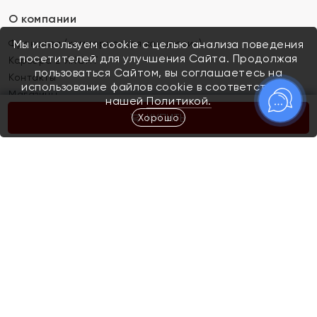
О компании
Франшиза (коммерческая концессия)
Мы используем cookie с целью анализа поведения
посетителей для улучшения Сайта. Продолжая
Карьера в ЯХОНТ
пользоваться Сайтом, вы соглашаетесь на
Контакты
использование файлов cookie в соответствии с
Магазины
нашей
Политикой.
Хорошо
КУПИТЬ
Покупателям
Как определить размер украшения
Киров
Акции
Магазины
Скупка и обмен золота
Отзывы
Электронный подарочный сертификат
Помолвка и свадьба
Правила пользования Электронным
Каталог
подарочным сертификатом «Яхонт»
Новинки
Доставка и оплата
Акции
Скупка и обмен золота
Доставка и оплата