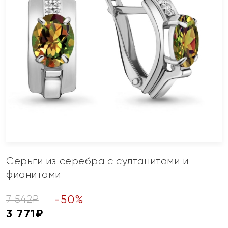
Серьги из серебра с султанитами и
фианитами
-
50
%
7 542
₽
3 771
₽