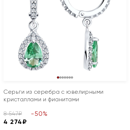
Серьги из серебра с ювелирными
кристаллами и фианитами
-
50
%
8 547
₽
4 274
₽