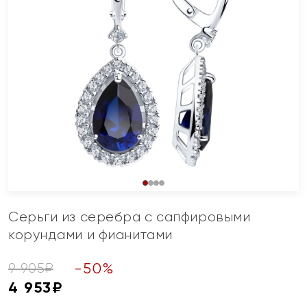
Серьги из серебра с сапфировыми
корундами и фианитами
-
50
%
9 905
₽
4 953
₽