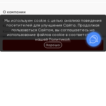
О компании
Франшиза (коммерческая концессия)
Мы используем cookie с целью анализа поведения
посетителей для улучшения Сайта. Продолжая
Карьера в ЯХОНТ
пользоваться Сайтом, вы соглашаетесь на
Контакты
использование файлов cookie в соответствии с
Магазины
нашей
Политикой.
Хорошо
КУПИТЬ
Покупателям
Как определить размер украшения
Киров
Акции
Магазины
Скупка и обмен золота
Отзывы
Электронный подарочный сертификат
Помолвка и свадьба
Правила пользования Электронным
Каталог
подарочным сертификатом «Яхонт»
Новинки
Доставка и оплата
Акции