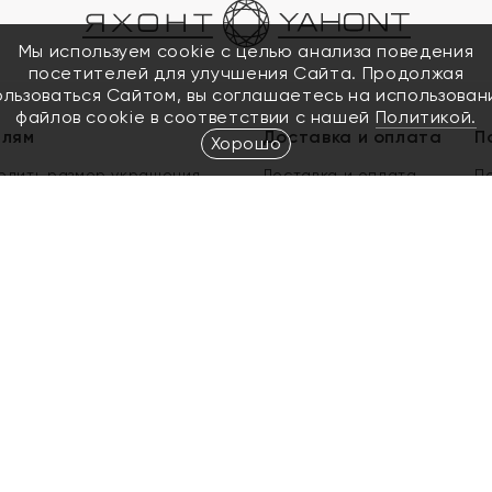
Мы используем cookie с целью анализа поведения
посетителей для улучшения Сайта. Продолжая
ользоваться Сайтом, вы соглашаетесь на использован
файлов cookie в соответствии с нашей
Политикой.
елям
Доставка и оплата
П
Хорошо
елить размер украшения
Доставка и оплата
П
п
обмен золота
ый подарочный сертификат
ользования Электронным
м сертификатом «Яхонт»