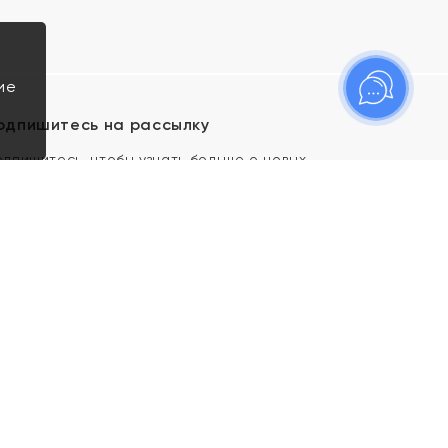
ие
одпишитесь на рассылку
одпишитесь, чтобы узнать больше о новых
оступлениях, новостях и спецпредложениях Яхонт!
Я даю свое согласие ИП Тишеновской О.А.
(ОГРНИП 321435000026563) и его
аффилированным лицам на обработку указанных
мной персональных данных на условиях
Политики