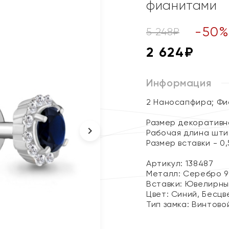
фианитами
-
50
5 248
₽
2 624
₽
Информация
2 Наносапфира; Ф
Размер декоративно
Рабочая длина шти
Размер вставки - 0,
Артикул: 138487
Металл:
Серебро 9
Вставки:
Ювелирны
Цвет:
Синий, Бесцв
Тип замка:
Винтово