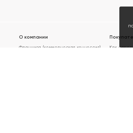
п
О компании
Покупат
Франшиза (коммерческая концессия)
Как опред
Карьера в ЯХОНТ
Акции
Контакты
Скупка и 
Магазины
Отзывы
Электронн
Правила п
подарочны