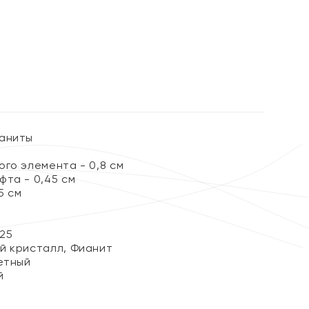
%
ианиты
го элемента - 0,8 см
фта - 0,45 см
5 см
25
й кристалл, Фианит
етный
й