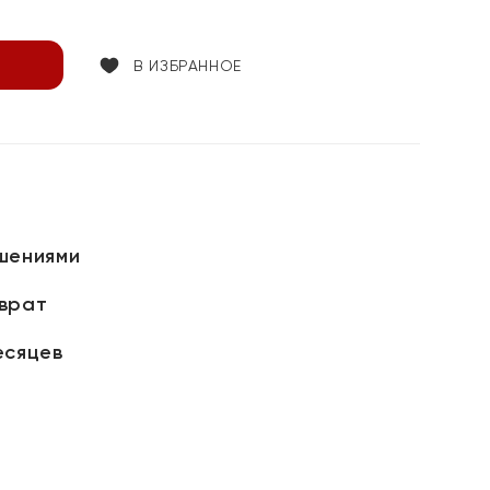
В ИЗБРАННОЕ
шениями
зврат
есяцев