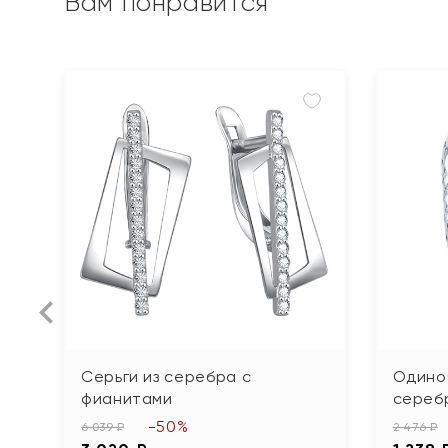
Вам понравится
Серьги из серебра с
Одиноч
фианитами
сереб
-50%
6 039 ₽
2 476 ₽