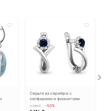
Серьги из серебра с
С
и
сапфирами и фианитами
ф
-50%
4 268 ₽
8 