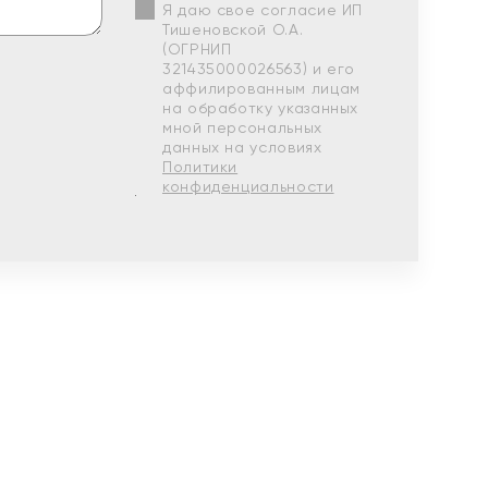
Я даю свое согласие ИП
Тишеновской О.А.
(ОГРНИП
321435000026563) и его
аффилированным лицам
на обработку указанных
мной персональных
данных на условиях
Политики
конфиденциальности