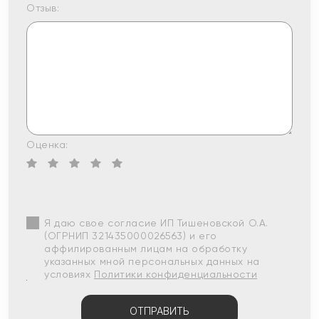
Отзыв:
Оценка:
Я даю свое согласие ИП Тишеновской О.А.
(ОГРНИП 321435000026563) и его
аффилированным лицам на обработку
указанных мной персональных данных на
условиях
Политики конфиденциальности
ОТПРАВИТЬ