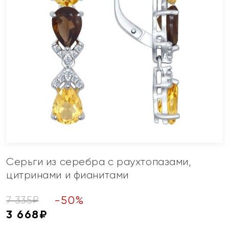
Серьги из серебра с раухтопазами,
цитринами и фианитами
-
50
%
7 335
₽
3 668
₽