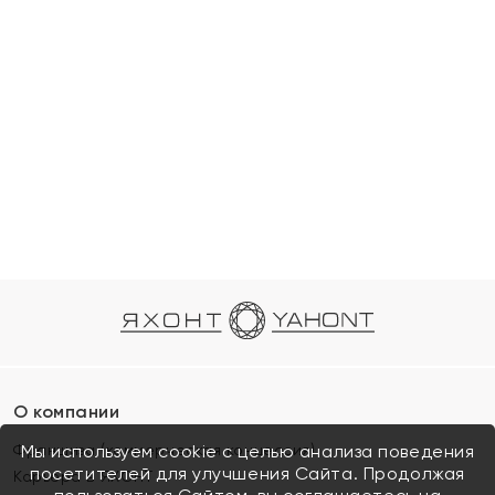
О компании
Франшиза (коммерческая концессия)
Мы используем cookie с целью анализа поведения
посетителей для улучшения Сайта. Продолжая
Карьера в ЯХОНТ