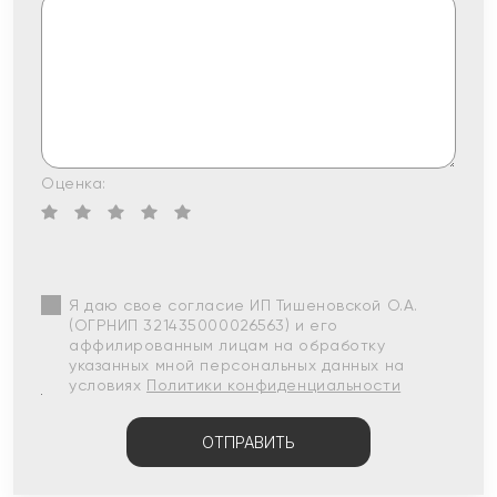
Оценка:
Я даю свое согласие ИП Тишеновской О.А.
(ОГРНИП 321435000026563) и его
аффилированным лицам на обработку
указанных мной персональных данных на
условиях
Политики конфиденциальности
ОТПРАВИТЬ