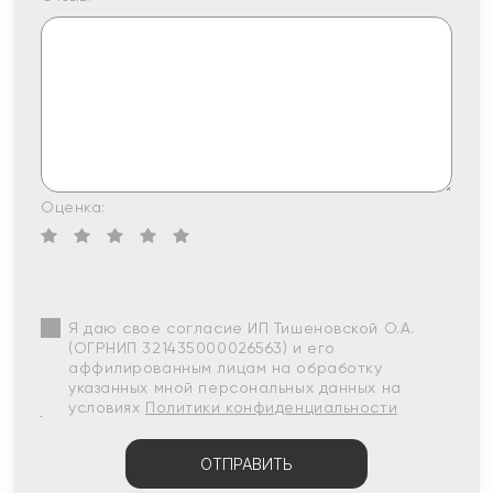
Оценка:
Я даю свое согласие ИП Тишеновской О.А.
(ОГРНИП 321435000026563) и его
аффилированным лицам на обработку
указанных мной персональных данных на
условиях
Политики конфиденциальности
ОТПРАВИТЬ