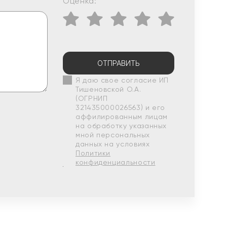
Оценка:
ОТПРАВИТЬ
Я даю свое согласие ИП
Тишеновской О.А.
(ОГРНИП
321435000026563) и его
аффилированным лицам
на обработку указанных
мной персональных
данных на условиях
Политики
конфиденциальности