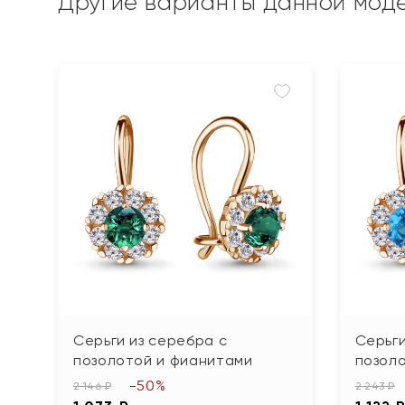
Другие варианты данной мод
Серьги из серебра с
Серьги
позолотой и фианитами
позол
-50%
2 146 ₽
2 243 ₽