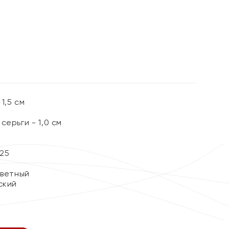
%
1,5 см
серьги - 1,0 см
25
цветный
ский