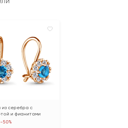
ели
 из серебра с
отой и фианитами
-50%