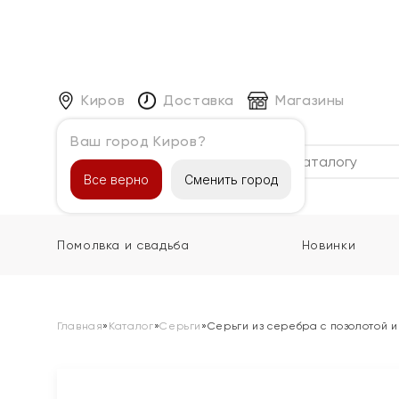
Киров
Доставка
Магазины
Ваш город Киров?
Каталог
Все верно
Сменить город
Помолвка и свадьба
Новинки
Главная
»
Каталог
»
Серьги
»
Серьги из серебра с позолотой 