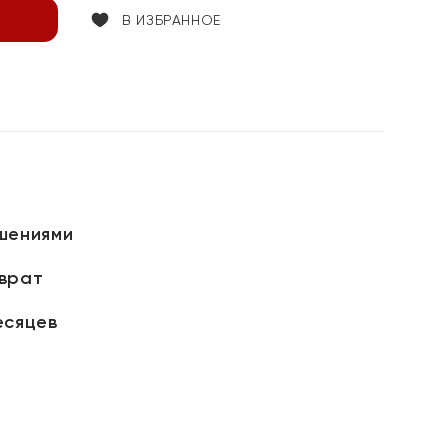
В ИЗБРАННОЕ
шениями
зврат
есяцев