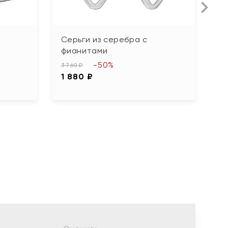
Серьги из серебра с
С
фианитами
ф
-50%
3 760 ₽
3 
1 880 ₽
1