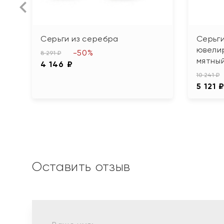
Серьги из серебра
Серьги
ювели
-50%
8 291 ₽
мятный
4 146 ₽
10 241 ₽
5 121 
Оставить отзыв