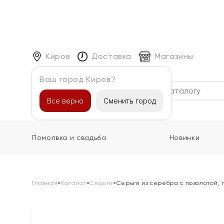
Киров
Доставка
Магазины
Ваш город Киров?
Каталог
Все верно
Сменить город
Помолвка и свадьба
Новинки
Главная
»
Каталог
»
Серьги
»
Серьги из серебра с позолотой,