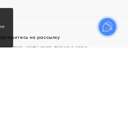
ие
одпишитесь на рассылку
одпишитесь, чтобы узнать больше о новых
оступлениях, новостях и спецпредложениях Яхонт!
Я даю свое согласие ИП Тишеновской О.А.
(ОГРНИП 321435000026563) и его
аффилированным лицам на обработку указанных
мной персональных данных на условиях
Политики