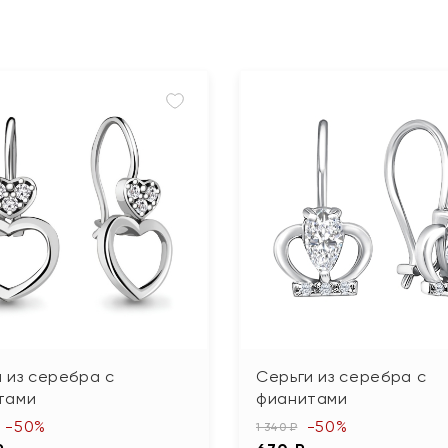
 из серебра с
Серьги из серебра с
тами
фианитами
-50%
-50%
1 340 ₽