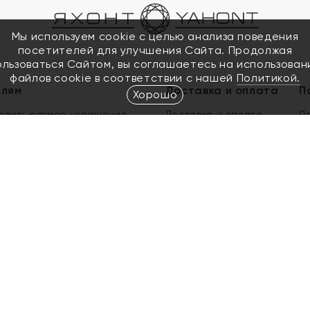
Мы используем cookie с целью анализа поведения
посетителей для улучшения Сайта. Продолжая
ользоваться Сайтом, вы соглашаетесь на использован
файлов cookie в соответствии с нашей
Политикой.
елям
Доставка и оплата
П
Хорошо
елить размер украшения
Доставка и оплата
П
п
обмен золота
ый подарочный сертификат
ользования Электронным
м сертификатом «Яхонт»