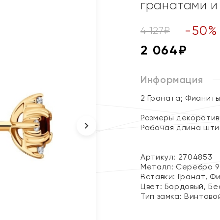
гранатами и
-
50
%
4 127
₽
2 064
₽
Информация
2 Граната; Фианит
Размеры декоративн
Рабочая длина шти
Артикул: 2704853
Металл:
Серебро 9
Вставки:
Гранат, Ф
Цвет:
Бордовый, Бе
Тип замка:
Винтово