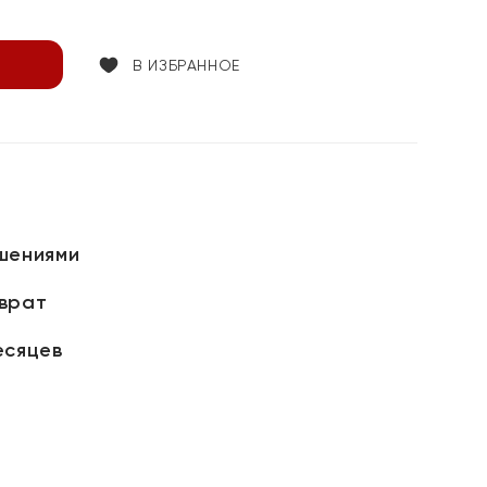
В ИЗБРАННОЕ
шениями
зврат
есяцев