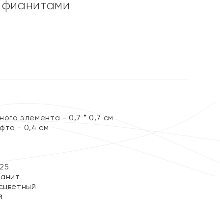
 фианитами
ы
ого элемента - 0,7 * 0,7 см
фта - 0,4 см
25
ианит
сцветный
й