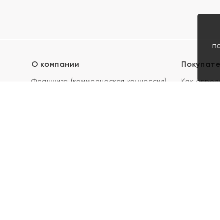
п
О компании
Покупат
Франшиза (коммерческая концессия)
Как опред
Карьера в ЯХОНТ
Акции
Контакты
Скупка и 
Магазины
Отзывы
Электронн
Правила п
подарочны