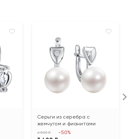
Серьги из серебра с
С
жемчугом и фианитами
8 
-50%
4
6 800 ₽