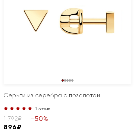
Серьги из серебра с позолотой
1 отзыв
-
50
%
1 792
₽
896
₽