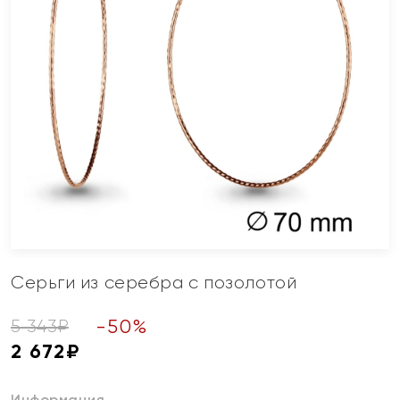
Серьги из серебра с позолотой
-
50
%
5 343
₽
2 672
₽
Информация