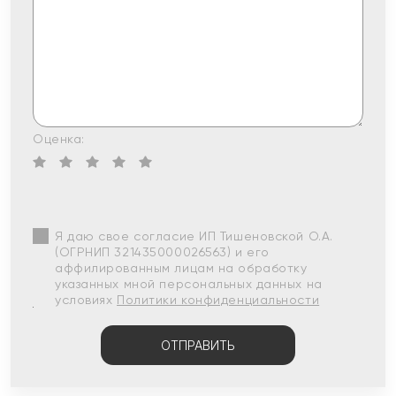
Оценка:
Я даю свое согласие ИП Тишеновской О.А.
(ОГРНИП 321435000026563) и его
аффилированным лицам на обработку
указанных мной персональных данных на
условиях
Политики конфиденциальности
ОТПРАВИТЬ