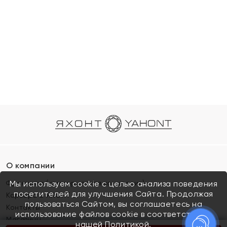
О компании
Франшиза (коммерческая концессия)
Мы используем cookie с целью анализа поведения
посетителей для улучшения Сайта. Продолжая
Карьера в ЯХОНТ
пользоваться Сайтом, вы соглашаетесь на
Контакты
использование файлов cookie в соответствии с
Магазины
нашей
Политикой.