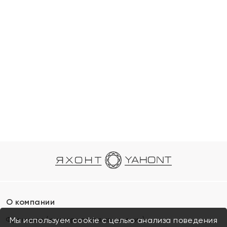
О компании
Франшиза (коммерческая концессия)
Мы используем cookie с целью анализа поведения