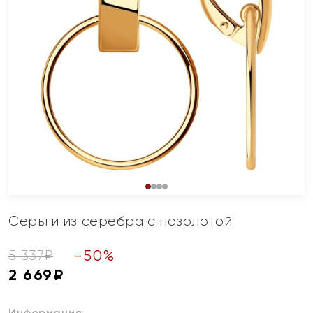
Серьги из серебра с позолотой
-
50
%
5 337
₽
2 669
₽
Информация