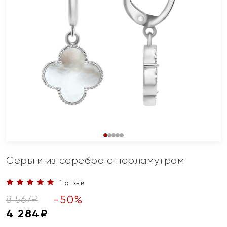
Серьги из серебра с перламутром
1 отзыв
-
50
%
8 567
₽
4 284
₽