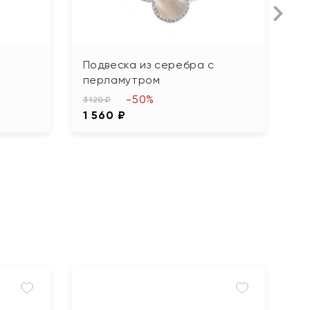
Подвеска из серебра с
С
перламутром
п
-50%
3 120 ₽
8 
1 560 ₽
4