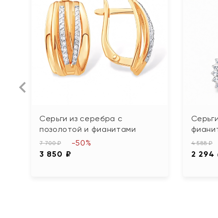
Серьги из серебра с
Серьги
позолотой и фианитами
фиани
-50%
7 700 ₽
4 588 ₽
3 850 ₽
2 294