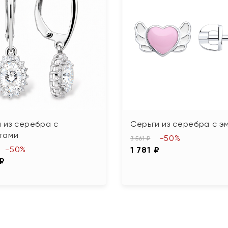
 из серебра с
Серьги из серебра с э
тами
-50%
3 561 ₽
-50%
1 781 ₽
 ₽