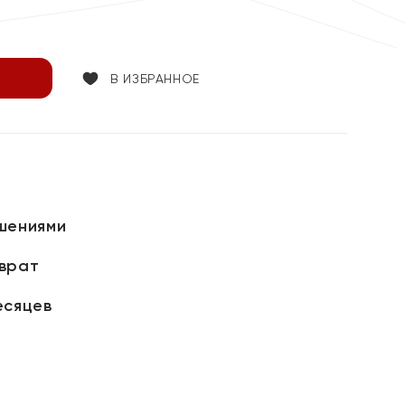
В ИЗБРАННОЕ
шениями
зврат
есяцев