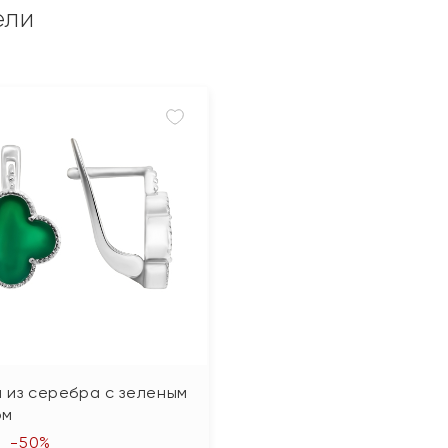
ели
 из серебра с зеленым
ом
-50%