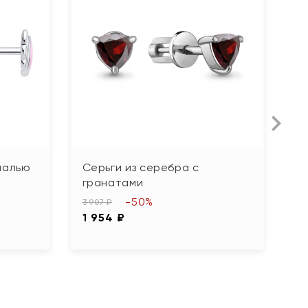
малью
Серьги из серебра с
С
гранатами
г
-50%
3 907 ₽
4 
1 954 ₽
2