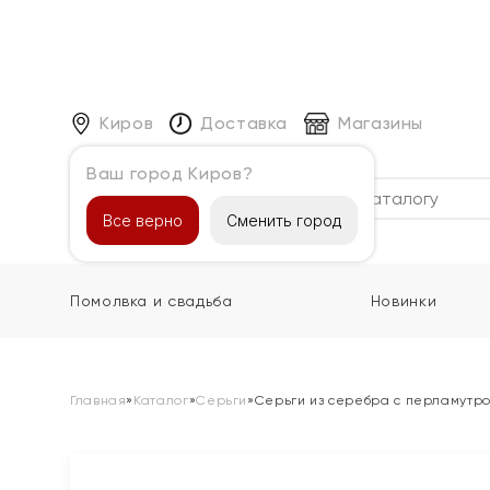
Киров
Доставка
Магазины
Ваш город Киров?
Каталог
Все верно
Сменить город
Помолвка и свадьба
Новинки
Главная
»
Каталог
»
Серьги
»
Серьги из серебра с перламутр