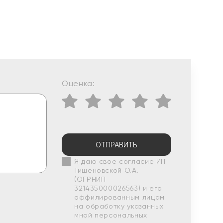
Оценка:
ОТПРАВИТЬ
Я даю свое согласие ИП
Тишеновской О.А.
(ОГРНИП
321435000026563) и его
аффилированным лицам
на обработку указанных
мной персональных