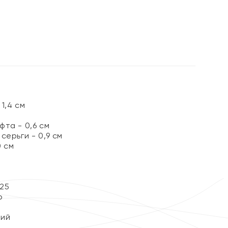
%
1,4 см
та - 0,6 см
серьги - 0,9 см
0 см
25
р
кий