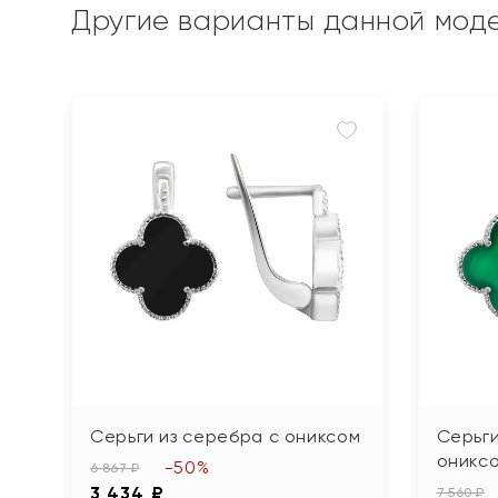
Другие варианты данной мод
Серьги из серебра с ониксом
Серьги
оникс
-50%
6 867 ₽
3 434 ₽
7 560 ₽