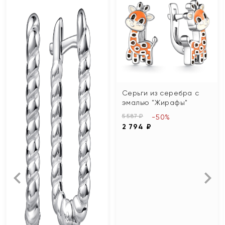
Серьги из серебра с
эмалью "Жирафы"
5 587 ₽
-50%
2 794 ₽