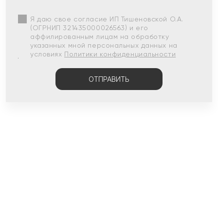
Я даю свое согласие ИП Тишеновской О.А.
(ОГРНИП 321435000026563) и его
аффилированным лицам на обработку
указанных мной персональных данных на
условиях
Политики конфиденциальности
ОТПРАВИТЬ