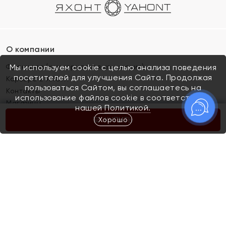
О компании
Франшиза (коммерческая концессия)
Мы используем cookie с целью анализа поведения
посетителей для улучшения Сайта. Продолжая
Карьера в ЯХОНТ
пользоваться Сайтом, вы соглашаетесь на
Контакты
использование файлов cookie в соответствии с
Магазины
нашей
Политикой.
Хорошо
КУПИТЬ
Покупателям
Как определить размер украшения
Киров
Акции
Магазины
Скупка и обмен золота
Отзывы
Электронный подарочный сертификат
Помолвка и свадьба
Правила пользования Электронным
Каталог
подарочным сертификатом «Яхонт»