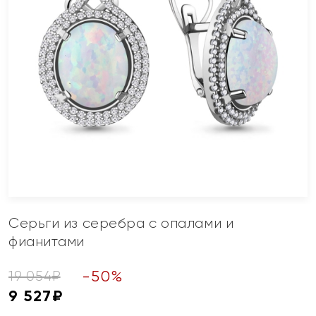
Серьги из серебра с опалами и
фианитами
-
50
%
19 054
₽
9 527
₽