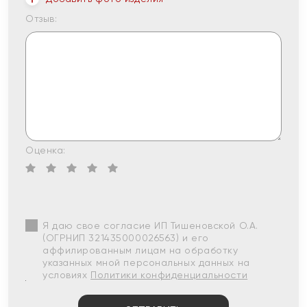
Отзыв:
Оценка:
Я даю свое согласие ИП Тишеновской О.А.
(ОГРНИП 321435000026563) и его
аффилированным лицам на обработку
указанных мной персональных данных на
условиях
Политики конфиденциальности