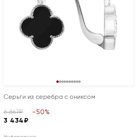
Серьги из серебра с ониксом
-
50
%
6 867
₽
3 434
₽
Информация