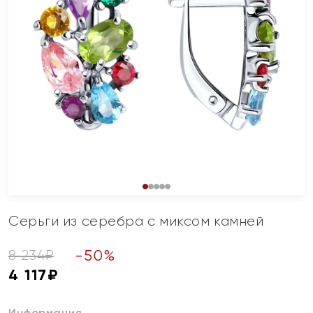
Серьги из серебра с миксом камней
-
50
%
8 234
₽
4 117
₽
Информация