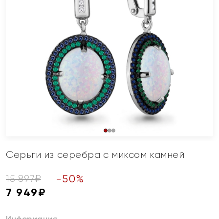
Серьги из серебра с миксом камней
-
50
%
15 897
₽
7 949
₽
Информация