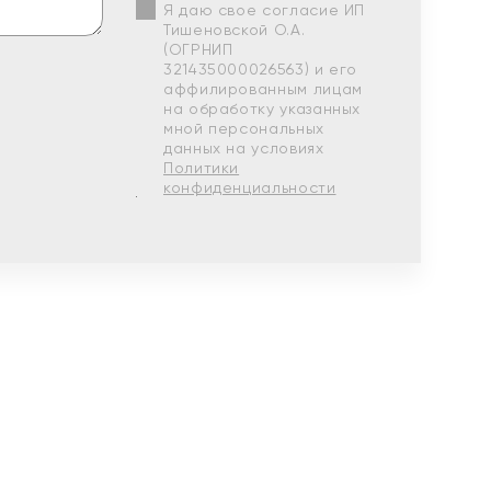
Я даю свое согласие ИП
Тишеновской О.А.
(ОГРНИП
321435000026563) и его
аффилированным лицам
на обработку указанных
мной персональных
данных на условиях
Политики
конфиденциальности