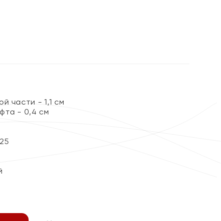
й части - 1,1 см
фта - 0,4 см
25
й