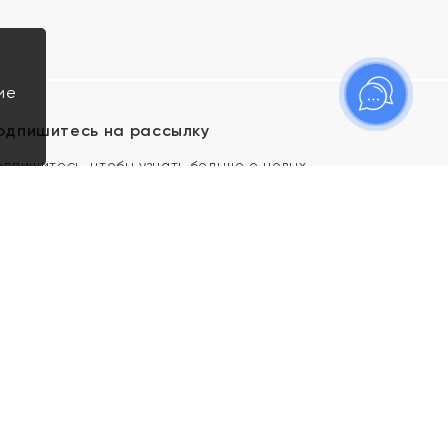
ие
одпишитесь на рассылку
одпишитесь, чтобы узнать больше о новых
оступлениях, новостях и спецпредложениях Яхонт!
Я даю свое согласие ИП Тишеновской О.А.
(ОГРНИП 321435000026563) и его
аффилированным лицам на обработку указанных
мной персональных данных на условиях
Политики