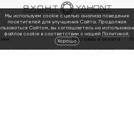
Мы используем cookie с целью анализа поведения
посетителей для улучшения Сайта. Продолжая
ользоваться Сайтом, вы соглашаетесь на использован
файлов cookie в соответствии с нашей
Политикой.
елям
Доставка и оплата
П
Хорошо
елить размер украшения
Доставка и оплата
П
п
обмен золота
ый подарочный сертификат
ользования Электронным
м сертификатом «Яхонт»