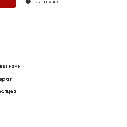
В ИЗБРАННОЕ
шениями
зврат
есяцев