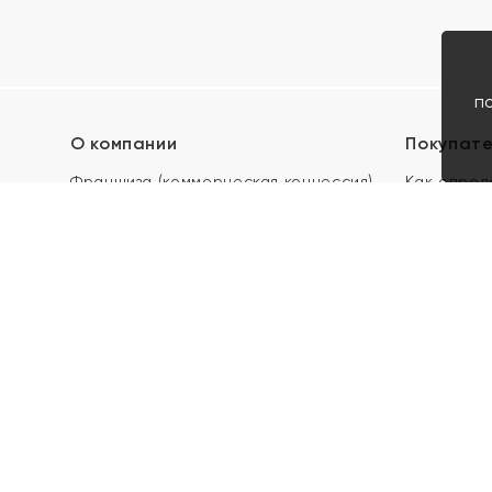
п
О компании
Покупат
Франшиза (коммерческая концессия)
Как опред
Карьера в ЯХОНТ
Акции
Контакты
Скупка и 
Магазины
Отзывы
Электронн
Правила п
подарочны