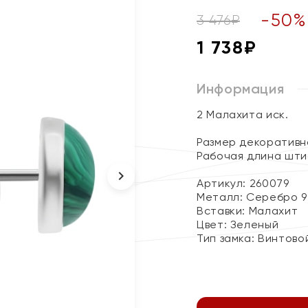
-
50
%
3 476
₽
1 738
₽
Информация
2 Малахита иск.
Размер декоративно
Рабочая длина шти
Артикул: 260079
Металл:
Серебро 9
Вставки:
Малахит
Цвет:
Зеленый
Тип замка:
Винтово