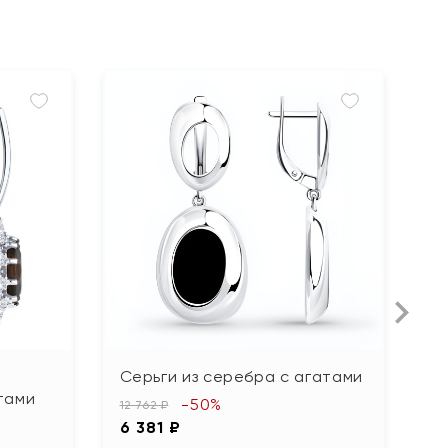
Серьги из серебра с агатами
С
тами
п
-50%
12 762 ₽
6 381 ₽
8 