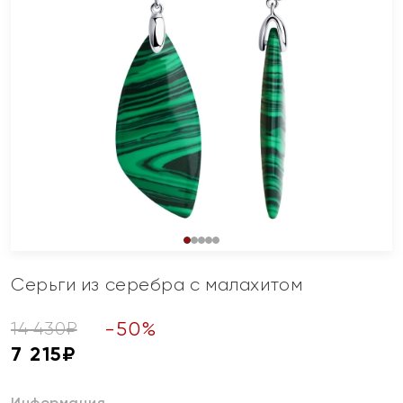
Серьги из серебра с малахитом
-
50
%
14 430
₽
7 215
₽
Информация