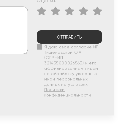
Оценка:
ОТПРАВИТЬ
Я даю свое согласие ИП
Тишеновской О.А.
(ОГРНИП
321435000026563) и его
аффилированным лицам
на обработку указанных
мной персональных
данных на условиях
Политики
конфиденциальности