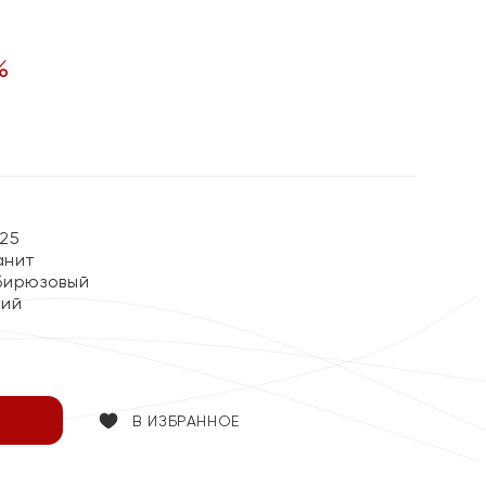
%
25
анит
Бирюзовый
кий
В ИЗБРАННОЕ