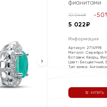
фианитами
-
50
10 044
₽
5 022
₽
Информация
Артикул: 2714998
Металл:
Серебро 9
Вставки:
Кварц, Фи
Цвет:
Бесцветный, 
Тип замка:
Английс
КУПИТЬ